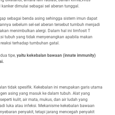
el kanker dimulai sebagai sel aberan tunggal.
ggap sebagai benda asing sehingga sistem imun dapat
kannya sebelum sel-sel aberan tersebut tumbuh menjadi
kan menimbulkan alergi. Dalam hal ini limfosit T
aksi tubuh yang tidak menyenangkan apabila makan
 reaksi terhadap tumbuhan gatal.
dua tipe,
yaitu kekebalan bawaan (innate immunity)
i.
an tidak spesifik. Kekebalan ini merupakan garis utama
en asing yang masuk ke dalam tubuh. Alat yang
erti kulit, air mata, mukus, dan air ludah yang
jadi luka atau infeksi. Mekanisme kekebalan bawaan
ebaran penyakit, tetapi jarang mencegah penyakit