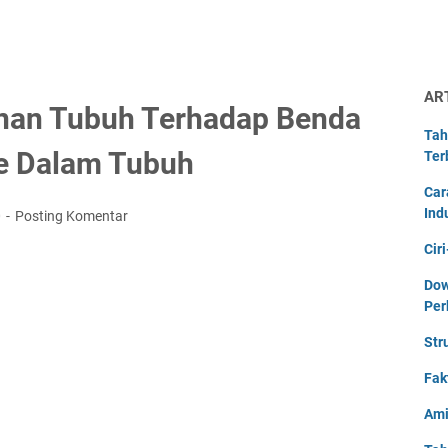
AR
nan Tubuh Terhadap Benda
Tah
e Dalam Tubuh
Ter
Car
Ind
0
Posting Komentar
Cir
Dow
Per
Str
Fak
Ami