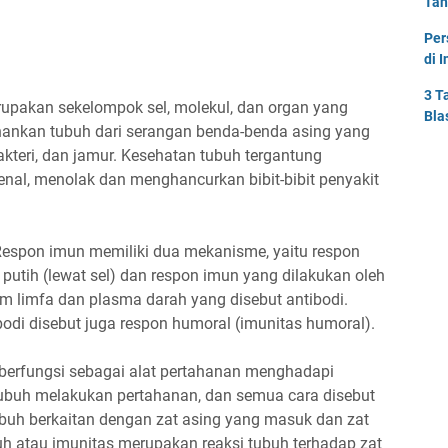
Tah
Per
di 
3 T
upakan sekelompok sel, molekul, dan organ yang
Bla
ankan tubuh dari serangan benda-benda asing yang
akteri, dan jamur. Kesehatan tubuh tergantung
l, menolak dan menghancurkan bibit-bibit penyakit
espon imun memiliki dua mekanisme, yaitu respon
 putih (lewat sel) dan respon imun yang dilakukan oleh
am limfa dan plasma darah yang disebut antibodi.
odi disebut juga respon humoral (imunitas humoral).
 berfungsi sebagai alat pertahanan menghadapi
tubuh melakukan pertahanan, dan semua cara disebut
ubuh berkaitan dengan zat asing yang masuk dan zat
h atau imunitas merupakan reaksi tubuh terhadap zat