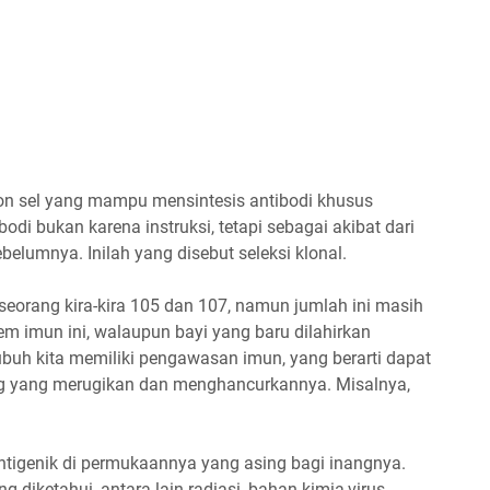
lon sel yang mampu mensintesis antibodi khusus
odi bukan karena instruksi, tetapi sebagai akibat dari
belumnya. Inilah yang disebut seleksi klonal.
eseorang kira-kira 105 dan 107, namun jumlah ini masih
tem imun ini, walaupun bayi yang baru dilahirkan
Tubuh kita memiliki pengawasan imun, yang berarti dapat
g yang merugikan dan menghancurkannya. Misalnya,
tigenik di permukaannya yang asing bagi inangnya.
diketahui, antara lain radiasi, bahan kimia,virus