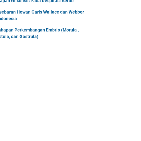
apan Glikolisis Pada Respirasi Aerob
sebaran Hewan Garis Wallace dan Webber
Indonesia
ahapan Perkembangan Embrio (Morula ,
stula, dan Gastrula)