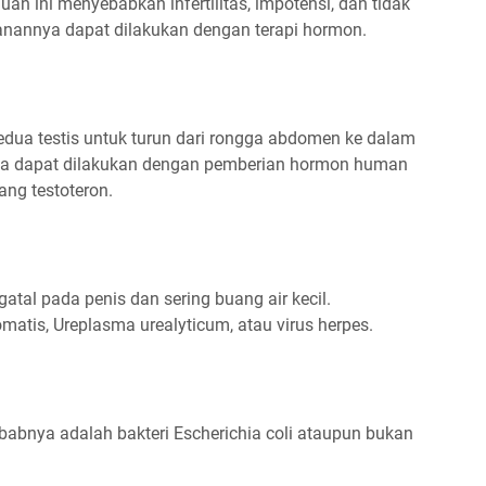
n ini menyebabkan infertilitas, impotensi, dan tidak
anannya dapat dilakukan dengan terapi hormon.
edua testis untuk turun dari rongga abdomen ke dalam
ya dapat dilakukan dengan pemberian hormon human
ng testoteron.
atal pada penis dan sering buang air kecil.
atis, Ureplasma urealyticum, atau virus herpes.
abnya adalah bakteri Escherichia coli ataupun bukan