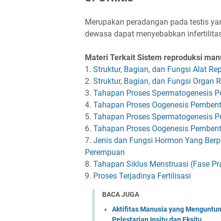
Merupakan peradangan pada testis yang 
dewasa dapat menyebabkan infertilitas
Materi Terkait Sistem reproduksi man
1.
Struktur, Bagian, dan Fungsi Alat Re
2.
Struktur, Bagian, dan Fungsi Organ 
3.
Tahapan Proses Spermatogenesis 
4.
Tahapan Proses Oogenesis Pemben
5.
Tahapan Proses Spermatogenesis 
6.
Tahapan Proses Oogenesis Pemben
7.
Jenis dan Fungsi Hormon Yang Berp
Perempuan
8.
Tahapan Siklus Menstruasi (Fase Pra
9.
Proses Terjadinya Fertilisasi
BACA JUGA
Aktifitas Manusia yang Menguntu
Pelestarian Insitu dan Eksitu