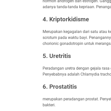
hormon androgen dan estrogen. Ganggua
adanya tanda-tanda kepriaan. Penang
4. Kriptorkidisme
Merupakan kegagalan dari satu atau k
scrotum pada waktu bayi. Penangann
chorionic gonadotropin untuk merangsa
5. Uretritis
Peradangan uretra dengan gejala rasa g
Penyebabnya adalah Chlamydia trachom
6. Prostatitis
merupakan peradangan prostat. Penyeb
bakteri.