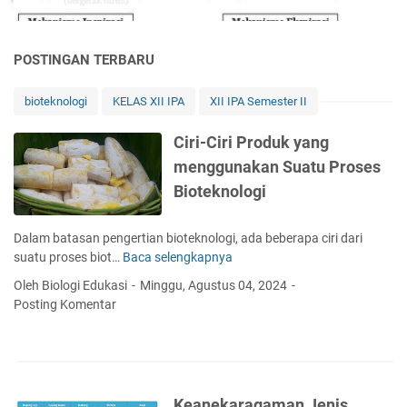
Kerja
Sistem
Pernapasan
POSTINGAN TERBARU
pada
Manusia
bioteknologi
KELAS XII IPA
XII IPA Semester II
Inspirasi
dan
Ciri-Ciri Produk yang
Ekspirasi
menggunakan Suatu Proses
Bioteknologi
Dalam batasan pengertian bioteknologi, ada beberapa ciri dari
suatu proses biot…
Baca selengkapnya
C
i
Oleh Biologi Edukasi
Minggu, Agustus 04, 2024
r
Posting Komentar
i
-
C
i
r
Keanekaragaman Jenis