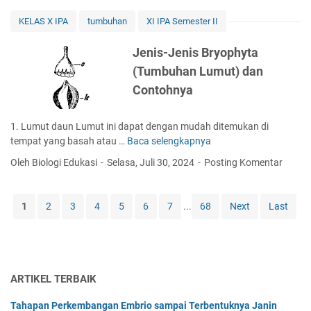
i
a
-
KELAS X IPA
tumbuhan
XI IPA Semester II
n
c
P
i
Jenis-Jenis Bryophyta
a
r
(Tumbuhan Lumut) dan
k
i
u
Contohnya
T
u
m
1. Lumut daun Lumut ini dapat dengan mudah ditemukan di
b
tempat yang basah atau …
Baca selengkapnya
J
u
e
Oleh Biologi Edukasi
Selasa, Juli 30, 2024
Posting Komentar
h
n
a
i
n
s
1
2
3
4
5
6
7
...
68
Next
Last
P
-
a
J
k
e
u
n
(
i
ARTIKEL TERBAIK
P
s
t
B
Tahapan Perkembangan Embrio sampai Terbentuknya Janin
e