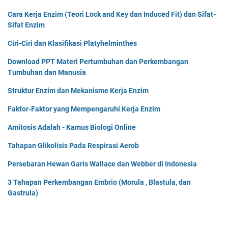
r
r
Cara Kerja Enzim (Teori Lock and Key dan Induced Fit) dan Sifat-
y
i
Sifat Enzim
o
d
p
o
Ciri-Ciri dan Klasifikasi Platyhelminthes
h
p
y
Download PPT Materi Pertumbuhan dan Perkembangan
h
t
Tumbuhan dan Manusia
y
a
t
(
Struktur Enzim dan Mekanisme Kerja Enzim
a
T
)
Faktor-Faktor yang Mempengaruhi Kerja Enzim
u
m
Amitosis Adalah - Kamus Biologi Online
b
u
Tahapan Glikolisis Pada Respirasi Aerob
h
Persebaran Hewan Garis Wallace dan Webber di Indonesia
a
n
3 Tahapan Perkembangan Embrio (Morula , Blastula, dan
L
Gastrula)
u
m
u