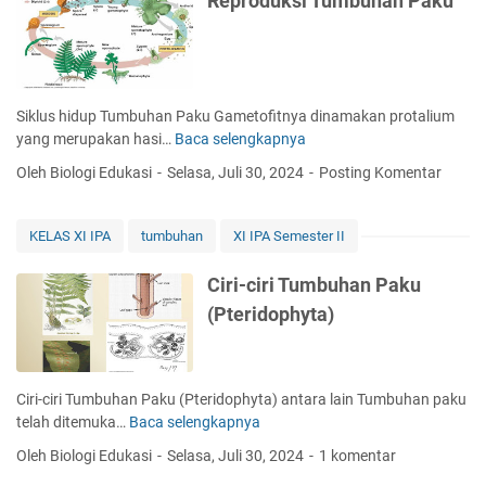
Reproduksi Tumbuhan Paku
n
k
o
e
o
s
t
s
s
i
i
i
p
G
l
s
e
y
T
Siklus hidup Tumbuhan Paku Gametofitnya dinamakan protalium
r
m
u
yang merupakan hasi…
Baca selengkapnya
R
m
n
m
e
a
o
Oleh Biologi Edukasi
Selasa, Juli 30, 2024
Posting Komentar
b
p
e
s
u
r
p
h
o
e
KELAS XI IPA
tumbuhan
XI IPA Semester II
a
d
r
n
u
m
Ciri-ciri Tumbuhan Paku
P
k
a
(Pteridophyta)
a
s
e
k
i
u
T
u
Ciri-ciri Tumbuhan Paku (Pteridophyta) antara lain Tumbuhan paku
m
telah ditemuka…
Baca selengkapnya
C
b
i
Oleh Biologi Edukasi
Selasa, Juli 30, 2024
1 komentar
u
r
h