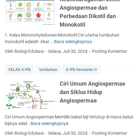
i
Angiospermae dan
P
r
Perbedaan Dikotil dan
o
Monokotil
d
u
1. Kelas Monocotyledonae/Monokotil Ciri utama tumbuhan
k
monokotil adalah: Akar …
Baca selengkapnya
K
y
e
Oleh Biologi Edukasi
Selasa, Juli 30, 2024
Posting Komentar
a
a
n
n
g
e
KELAS X IPA
tumbuhan
X IPA Semester II
m
k
e
a
Ciri Umum Angiospermae
n
r
dan Siklus Hidup
g
a
Angisopermae
g
g
u
a
n
m
Ciri Umum Angiospermae Memiliki bakal biji tertutup di mana bakal
a
a
bijinya selal…
Baca selengkapnya
C
k
n
i
a
Oleh Biologi Edukasi
Selasa, Juli 30, 2024
Posting Komentar
J
r
n