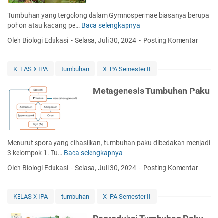
i
g
y
b
k
Tumbuhan yang tergolong dalam Gymnospermae biasanya berupa
i
m
e
l
pohon atau kadang pe…
Baca selengkapnya
C
n
d
u
i
o
a
Oleh Biologi Edukasi
Selasa, Juli 30, 2024
Posting Komentar
s
r
s
a
H
i
p
n
i
U
e
D
KELAS X IPA
tumbuhan
X IPA Semester II
d
m
r
i
u
u
m
k
Metagenesis Tumbuhan Paku
p
m
a
o
A
T
e
t
n
u
d
i
g
m
a
l
i
b
n
d
Menurut spora yang dihasilkan, tumbuhan paku dibedakan menjadi
s
u
R
a
3 kelompok 1. Tu…
Baca selengkapnya
M
o
h
e
n
e
p
Oleh Biologi Edukasi
Selasa, Juli 30, 2024
Posting Komentar
a
p
M
t
e
n
r
o
a
r
G
o
n
g
m
KELAS X IPA
tumbuhan
X IPA Semester II
y
d
o
e
a
m
u
k
n
e