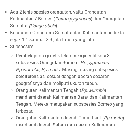
Ada 2 jenis spesies orangutan, yaitu Orangutan
Kalimantan / Borneo (
Pongo pygmaeus
) dan Orangutan
Sumatra
(Pongo abelii
).
Keturunan Orangutan Sumatra dan Kalimantan berbeda
sejak 1.1 sampai 2.3 juta tahun yang lalu.
Subspesies
Pembelajaran genetik telah mengidentifikasi 3
subspesies Orangutan Borneo :
P.p.pygmaeus,
P.p.wurmbii, P.p.morio
. Masing-masing subspesies
berdiferensiasi sesuai dengan daerah sebaran
geografisnya dan meliputi ukuran tubuh.
Orangutan Kalimantan Tengah (
P.p.wurmbii
)
mendiami daerah Kalimantan Barat dan Kalimantan
Tengah. Mereka merupakan subspesies Borneo yang
terbesar.
Orangutan Kalimantan daerah Timur Laut (
P.p.morio
)
mendiami daerah Sabah dan daerah Kalimantan