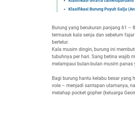
Klasifikasi Giraffa camelopardalis
Klasifikasi Burung Puyuh Salju (A
Burung yang berukuran panjang 61 – 84
termasuk kala senja dan sebelum fajar 
bertelur.
Kala musim dingin, burung ini membutu
tubuhnya per hari. Sang betina waji
melampaui bulan-bulan musim panas ya
Bagi burung hantu kelabu besar yang h
vole – menjadi santapan utamanya, nam
melahap pocket gopher (keluarga Geom