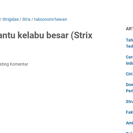
/
Strigidae
/
Strix
/
taksonomi hewan
AR
antu kelabu besar (Strix
Tah
Ter
Car
Ind
sting Komentar
Cir
Dow
Per
Str
Fak
Ami