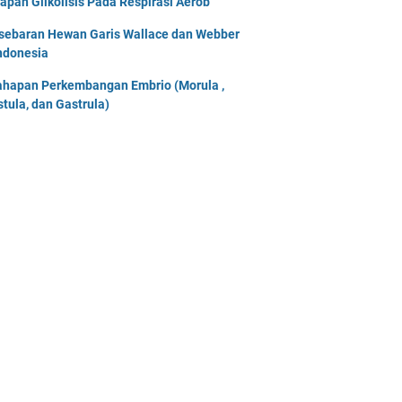
apan Glikolisis Pada Respirasi Aerob
sebaran Hewan Garis Wallace dan Webber
Indonesia
ahapan Perkembangan Embrio (Morula ,
stula, dan Gastrula)