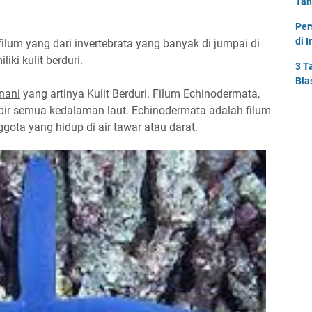
Tah
Per
di 
lum yang dari invertebrata yang banyak di jumpai di
ki kulit berduri.
3 T
Bla
nani
yang artinya Kulit Berduri. Filum Echinodermata,
ir semua kedalaman laut. Echinodermata adalah filum
gota yang hidup di air tawar atau darat.