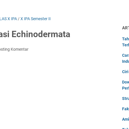
LAS X IPA
/
X IPA Semester II
AR
ikasi Echinodermata
Tah
Ter
osting Komentar
Car
Ind
Cir
Dow
Per
Str
Fak
Ami