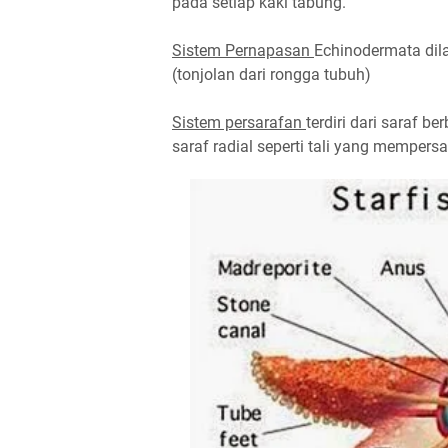
pada setiap kaki tabung.
Sistem Pernapasan
Echinodermata di
(tonjolan dari rongga tubuh)
Sistem persarafan
terdiri dari saraf b
saraf radial seperti tali yang mempers