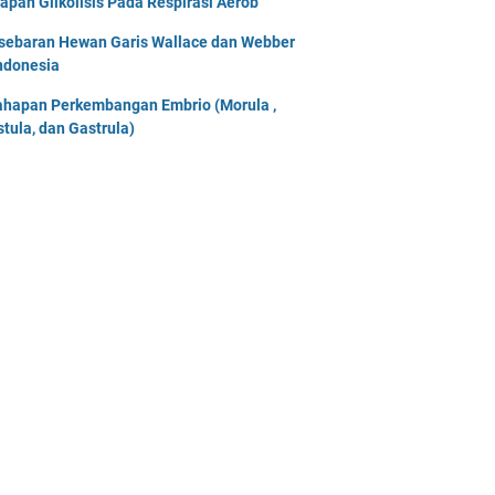
apan Glikolisis Pada Respirasi Aerob
sebaran Hewan Garis Wallace dan Webber
Indonesia
ahapan Perkembangan Embrio (Morula ,
stula, dan Gastrula)