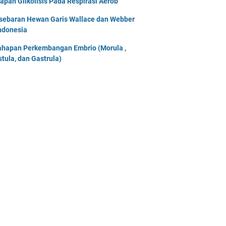
apan Glikolisis Pada Respirasi Aerob
sebaran Hewan Garis Wallace dan Webber
Indonesia
ahapan Perkembangan Embrio (Morula ,
stula, dan Gastrula)