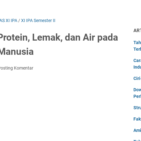
AS XI IPA
/
XI IPA Semester II
AR
Protein, Lemak, dan Air pada
Tah
Manusia
Ter
Car
Ind
Posting Komentar
Cir
Dow
Per
Str
Fak
Ami