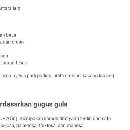
ntara lain
dan basa
n, dan organ
anan
luaran feses
 segala jenis padi-padian, umbi-umbian, kacang-kacang-
berdasarkan gugus gula
H2O)n): merupakan karbohidrat yang terdiri dari satu
lukosa, galaktosa, fruktosa, dan manosa