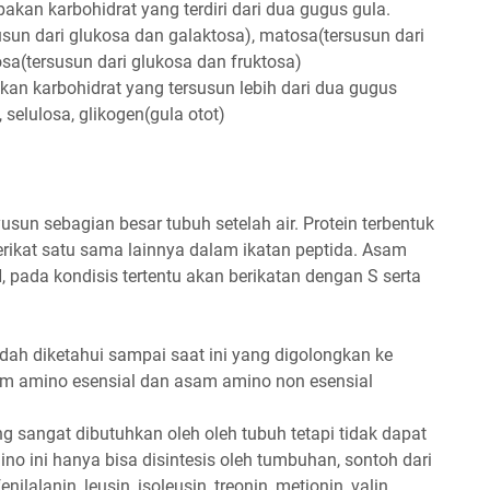
kan karbohidrat yang terdiri dari dua gugus gula.
sun dari glukosa dan galaktosa), matosa(tersusun dari
osa(tersusun dari glukosa dan fruktosa)
an karbohidrat yang tersusun lebih dari dua gugus
selulosa, glikogen(gula otot)
un sebagian besar tubuh setelah air. Protein terbentuk
rikat satu sama lainnya dalam ikatan peptida. Asam
N, pada kondisis tertentu akan berikatan dengan S serta
dah diketahui sampai saat ini yang digolongkan ke
am amino esensial dan asam amino non esensial
 sangat dibutuhkan oleh oleh tubuh tetapi tidak dapat
ino ini hanya bisa disintesis oleh tumbuhan, sontoh dari
nilalanin, leusin, isoleusin, treonin, metionin, valin,