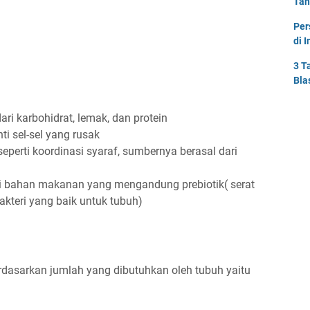
Tah
Per
di 
3 T
Bla
ari karbohidrat, lemak, dan protein
 sel-sel yang rusak
seperti koordinasi syaraf, sumbernya berasal dari
ri bahan makanan yang mengandung prebiotik( serat
bakteri yang baik untuk tubuh)
dasarkan jumlah yang dibutuhkan oleh tubuh yaitu