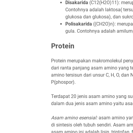
Disakarida
(C12(H2O)11): merupa
Contohnya adalah laktosa( tersu
glukosa dan glukosa), dan sukr
Polisakarida
((CH2O)n): merupak
gula. Contohnya adalah amilum, 
Protein
Protein merupakan makromolekul penyus
dari ranta panjang asam amino yang te
amino tersisun dari unsur C, H, O, dan 
P(phospor).
Terdapat 20 jenis asam amino yang su
dalam dua jenis asam amino yaitu as
Asam amino esensial:
asam amino yang
di sintesis oleh tubuh sendiri. Asam am
asam amino ini adalah lisin, triptofan, fe