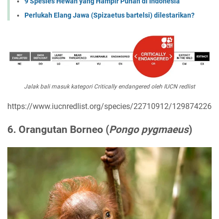
9 Spesies Hewan yang Hampir Punah di Indonesia
Perlukah Elang Jawa (Spizaetus bartelsi) dilestarikan?
Jalak bali masuk kategori Critically endangered oleh IUCN redlist
https://www.iucnredlist.org/species/22710912/129874226
6. Orangutan Borneo (
Pongo pygmaeus
)