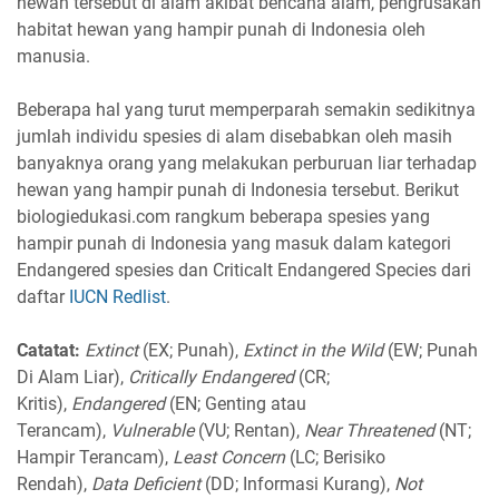
hewan tersebut di alam akibat bencana alam, pengrusakan
habitat hewan yang hampir punah di Indonesia oleh
manusia.
Beberapa hal yang turut memperparah semakin sedikitnya
jumlah individu spesies di alam disebabkan oleh masih
banyaknya orang yang melakukan perburuan liar terhadap
hewan yang hampir punah di Indonesia tersebut. Berikut
biologiedukasi.com rangkum beberapa spesies yang
hampir punah di Indonesia yang masuk dalam kategori
Endangered spesies dan Criticalt Endangered Species dari
daftar
IUCN Redlist
.
Catatat:
Extinct
(EX; Punah),
Extinct in the Wild
(EW; Punah
Di Alam Liar),
Critically Endangered
(CR;
Kritis),
Endangered
(EN; Genting atau
Terancam),
Vulnerable
(VU; Rentan),
Near Threatened
(NT;
Hampir Terancam),
Least Concern
(LC; Berisiko
Rendah),
Data Deficient
(DD; Informasi Kurang),
Not