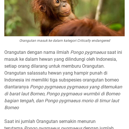
Orangutan masuk ke dalam kategori
Critically endangered
Orangutan dengan nama ilmiah
Pongo pygmaeus
saat ini
masuk ke dalam hewan yang dilindungi oleh Indonesia,
setiap orang dilarang untuk memburu Orangutan.
Orangutan salassatu hewan yang hampir punah di
Indonesia ini memiliki tiga subspesies orangutan borneo
diantaranya
Pongo pygmaeus pygmaeus
yang ditemukan
di barat laut Borneo,
Pongo pygmaeus wurmbii
di Borneo
bagian tengah, dan
Pongo pygmaeus morio
di timur laut
Borneo
Saat ini jumlah Orangutan semakin menurun
terutama
Pongo pygmaeus pygmaeus
dengan jumlah