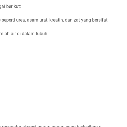
ai berikut:
eperti urea, asam urat, kreatin, dan zat yang bersifat
lah air di dalam tubuh
 mengatur eksresi garam-garam yang berlebihan di