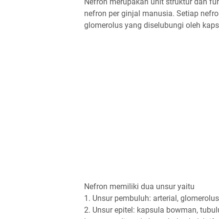
Nefron merupakan unit struktur dan fung
nefron per ginjal manusia. Setiap nef
glomerolus yang diselubungi oleh kap
Nefron memiliki dua unsur yaitu
1. Unsur pembuluh: arterial, glomerolus, 
2. Unsur epitel: kapsula bowman, tubul