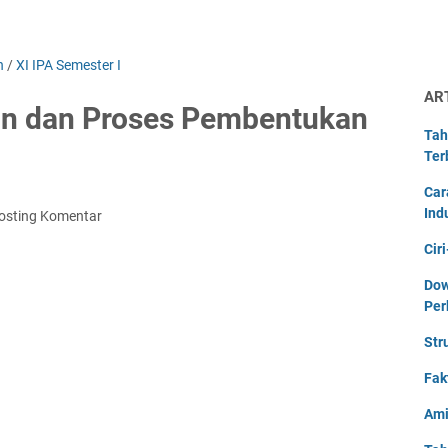
n
/
XI IPA Semester I
AR
ron dan Proses Pembentukan
Tah
Ter
Car
Ind
osting Komentar
Cir
Dow
Per
Str
Fak
Ami