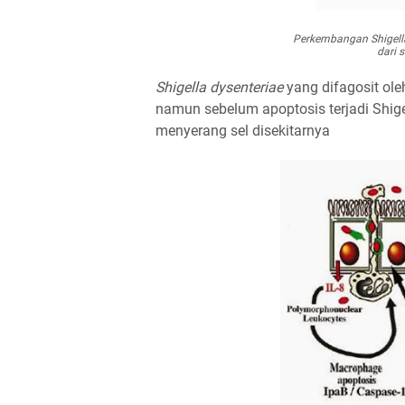
Perkembangan Shigella
dari s
Shigella dysenteriae
yang difagosit ol
namun sebelum apoptosis terjadi Shigel
menyerang sel disekitarnya