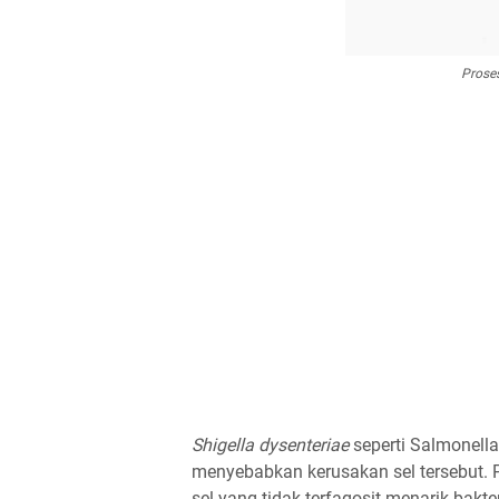
Prose
Shigella dysenteriae
seperti Salmonell
menyebabkan kerusakan sel tersebut. 
sel yang tidak terfagosit menarik bakte