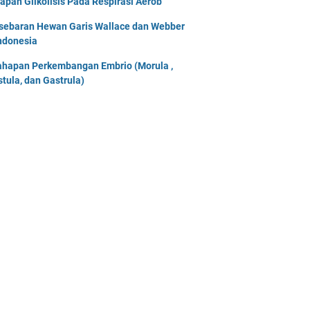
apan Glikolisis Pada Respirasi Aerob
sebaran Hewan Garis Wallace dan Webber
Indonesia
ahapan Perkembangan Embrio (Morula ,
stula, dan Gastrula)