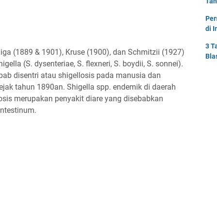
Tah
Per
di 
3 T
ga (1889 & 1901), Kruse (1900), dan Schmitzii (1927)
Bla
ella (S. dysenteriae, S. flexneri, S. boydii, S. sonnei).
bab disentri atau shigellosis pada manusia dan
ejak tahun 1890an. Shigella spp. endemik di daerah
llosis merupakan penyakit diare yang disebabkan
intestinum.