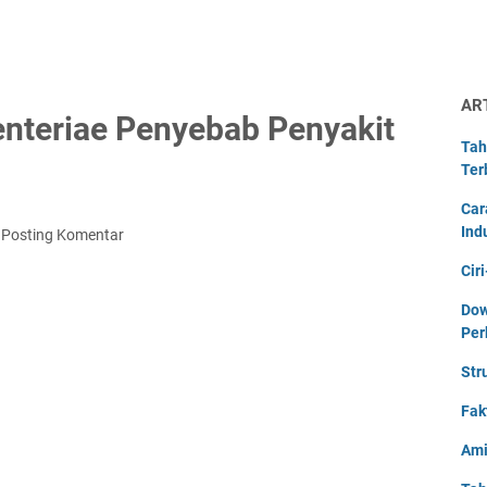
AR
senteriae Penyebab Penyakit
Tah
Ter
Car
Ind
Posting Komentar
Cir
Dow
Per
Str
Fak
Ami