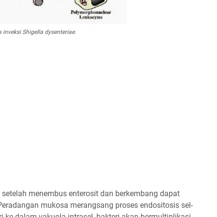
s inveksi
Shigella dysenteriae.
a setelah menembus enterosit dan berkembang dapat
Peradangan mukosa merangsang proses endositosis sel-
ri ke dalam vakuola intrasel, bakteri akan bermultiplikasi