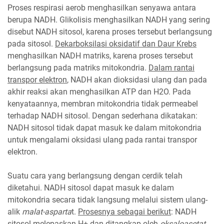
Proses respirasi aerob menghasilkan senyawa antara
berupa NADH. Glikolisis menghasilkan NADH yang sering
disebut NADH sitosol, karena proses tersebut berlangsung
pada sitosol.
Dekarboksilasi oksidatif dan Daur Krebs
menghasilkan NADH matriks, karena proses tersebut
berlangsung pada matriks mitokondria.
Dalam rantai
transpor elektron
, NADH akan dioksidasi ulang dan pada
akhir reaksi akan menghasilkan ATP dan H2O. Pada
kenyataannya, membran mitokondria tidak permeabel
terhadap NADH sitosol. Dengan sederhana dikatakan:
NADH sitosol tidak dapat masuk ke dalam mitokondria
untuk mengalami oksidasi ulang pada rantai transpor
elektron.
Suatu cara yang berlangsung dengan cerdik telah
diketahui. NADH sitosol dapat masuk ke dalam
mitokondria secara tidak langsung melalui sistem ulang-
alik
malat-asparta
t.
Prosesnya sebagai berikut
: NADH
sitosol melepaskan H+ dan ditangkap oleh
oksaloasetat