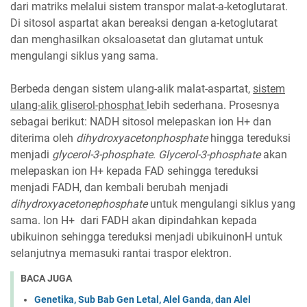
dari matriks melalui sistem transpor malat-a-ketoglutarat.
Di sitosol aspartat akan bereaksi dengan a-ketoglutarat
dan menghasilkan oksaloasetat dan glutamat untuk
mengulangi siklus yang sama.
Berbeda dengan sistem ulang-alik malat-aspartat,
sistem
ulang-alik gliserol-phosphat
lebih sederhana. Prosesnya
sebagai berikut: NADH sitosol melepaskan ion H+ dan
diterima oleh
dihydroxyacetonphosphate
hingga tereduksi
menjadi
glycerol-3-phosphate
.
Glycerol-3-phosphate
akan
melepaskan ion H+ kepada FAD sehingga tereduksi
menjadi FADH, dan kembali berubah menjadi
dihydroxyacetonephosphate
untuk mengulangi siklus yang
sama. Ion H+ dari FADH akan dipindahkan kepada
ubikuinon sehingga tereduksi menjadi ubikuinonH untuk
selanjutnya memasuki rantai traspor elektron.
BACA JUGA
Genetika, Sub Bab Gen Letal, Alel Ganda, dan Alel