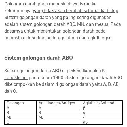
Golongan darah pada manusia di wariskan ke
keturunannya
yang tidak akan berubah selama dia hidup
.
Sistem golongan darah yang paling sering digunakan
adalah
sistem golongan darah ABO
,
MN, dan rhesus
. Pada
dasarnya untuk menentukan golongan darah pada
manusia
didasarkan pada agglutinin dan aglutinogen
Sistem golongan darah ABO
Sistem golongan darah ABO di
perkenalkan oleh K.
Landsteiner
pada tahun 1900. Sistem golongan darah ABO
dikelompokkan ke dalam 4 golongan darah yaitu A, B, AB,
dan O.
Golongan
Aglutinogen/Antigen
Aglutinin/Antibodi
A
A
β
B
B
α
AB
AB
-
O
-
α
β