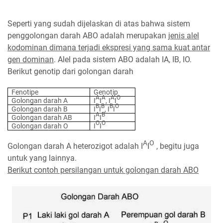
Seperti yang sudah dijelaskan di atas bahwa sistem
penggolongan darah ABO adalah merupakan
jenis alel
kodominan dimana terjadi ekspresi yang sama kuat antar
gen dominan
. Alel pada sistem ABO adalah IA, IB, IO.
Berikut genotip dari golongan darah
Fenotipe
Genotip
A
A
A
O
Golongan darah A
I
I
, I
I
B
B
B
O
Golongan darah B
I
I
, I
I
A
B
Golongan darah AB
I
I
O
O
Golongan darah O
I
I
A
O
Golongan darah A heterozigot adalah
I
I
, begitu juga
untuk yang lainnya.
Berikut contoh persilangan untuk golongan darah ABO